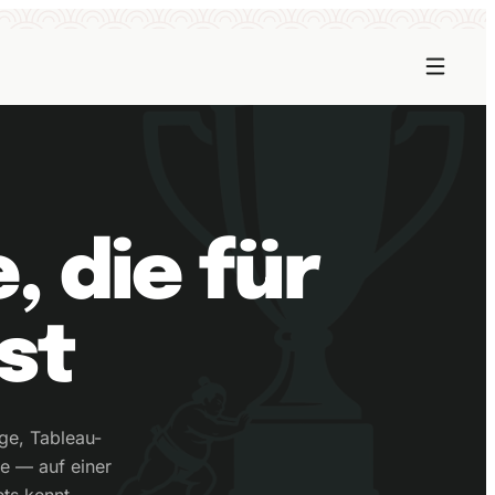
, die für
st
ge, Tableau-
e — auf einer