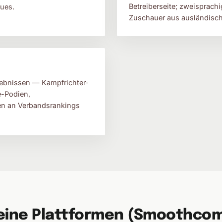
Betreiberseite; zweisprachi
ues.
Zuschauer aus ausländisc
rgebnissen — Kampfrichter-
e-Podien,
n an Verbandsrankings
eine Plattformen (Smoothcom