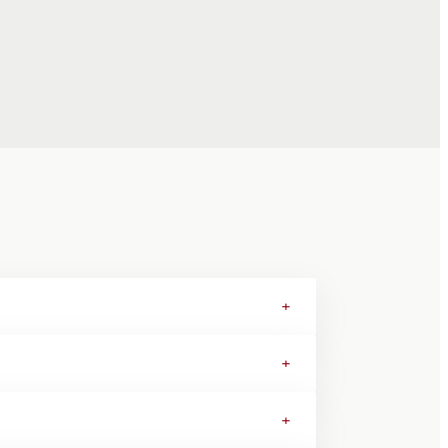
+
+
+