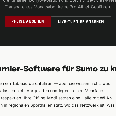
m, die Kimarite, Dohyō-Rotation und ESF/IFS-Gewichts-Prese
Transparentes Monatsabo, keine Pro-Athlet-Gebühren.
PREISE ANSEHEN
LIVE-TURNIER ANSEHEN
nier-Software für Sumo zu ku
n ein Tableau durchführen — aber sie wissen nicht, was
tsklassen nicht vorgeladen und legen keinen Mehrfach-
respektiert. Ihre Offline-Modi setzen eine Halle mit WLAN
 in regionalen Sporthallen statt, wo das Netzwerk ist, was