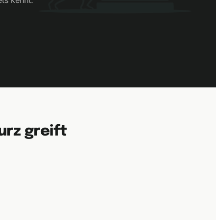
ts kennt.
rz greift