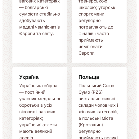
вагових категоріях
тренерською
— болгарські
школою; угорські
сумоїсти стабільно
спортсмени
здобувають
регулярно
медалі чемпіонатів
потрапляють до
Європи та світу.
фіналів і часто
приймають
чемпіонати
Європи.
Україна
Польща
Українська збірна
Польський Союз
— постійний
Сумо (PZS)
учасник медальної
виставляє сильні
боротьби в усіх
склади чоловічих і
вікових і вагових
жіночих категорій,
категоріях;
а польські міста
українські атлети
(Кротошин)
мають великий
регулярно
досвід
приймають великі