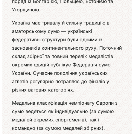
поряд із Болгарією, Польщею, Естонією та
Угорщиною.
Україна має тривалу й сильну традицію в
аматорському сумо — українські
федеративні структури були одними із
засновників континентального руху. Поточний
склад збірної та повний перелік медалістів
окремих едицій публікує Федерація сумо
України. Сучасне покоління українських
атлетів регулярно потрапляє до фіналів у
різних вагових категоріях.
Медальна класифікація чемпіонату Європи з
сумо ведеться як індивідуально (за сумою
медалей окремих спортсменів), так і
командно (за сумою медалей збірних).