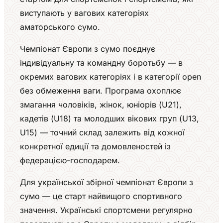
виступають у вагових категоріях
аматорського сумо.
Чемпіонат Європи з сумо поєднує
індивідуальну та командну боротьбу — в
окремих вагових категоріях і в категорії open
без обмеження ваги. Програма охоплює
змагання чоловіків, жінок, юніорів (U21),
кадетів (U18) та молодших вікових груп (U13,
U15) — точний склад залежить від кожної
конкретної едиції та домовленостей із
федерацією-господарем.
Для української збірної чемпіонат Європи з
сумо — це старт найвищого спортивного
значення. Українські спортсмени регулярно