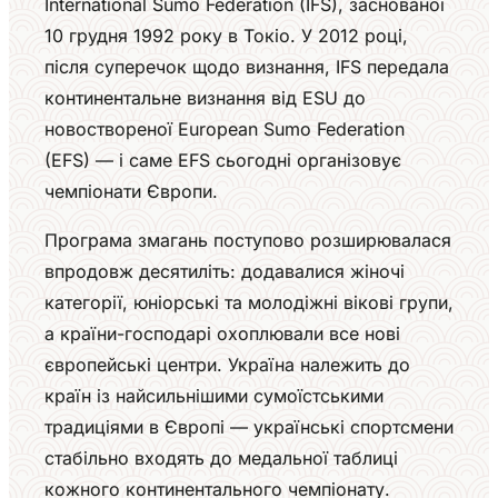
International Sumo Federation (IFS), заснованої
10 грудня 1992 року в Токіо. У 2012 році,
після суперечок щодо визнання, IFS передала
континентальне визнання від ESU до
новоствореної European Sumo Federation
(EFS) — і саме EFS сьогодні організовує
чемпіонати Європи.
Програма змагань поступово розширювалася
впродовж десятиліть: додавалися жіночі
категорії, юніорські та молодіжні вікові групи,
а країни-господарі охоплювали все нові
європейські центри. Україна належить до
країн із найсильнішими сумоїстськими
традиціями в Європі — українські спортсмени
стабільно входять до медальної таблиці
кожного континентального чемпіонату.