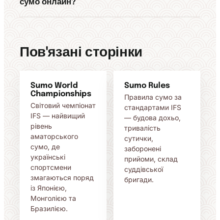
сумо онлайн?
Пов'язані сторінки
Sumo World
Sumo Rules
Championships
Правила сумо за
Світовий чемпіонат
стандартами IFS
IFS — найвищий
— будова дохьо,
рівень
тривалість
аматорського
сутички,
сумо, де
заборонені
українські
прийоми, склад
спортсмени
суддівської
змагаються поряд
бригади.
із Японією,
Монголією та
Бразилією.