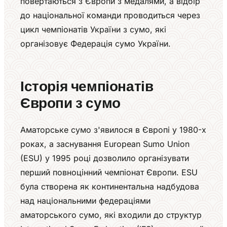
повертаються з Європи з медалями, а відбір
до національної команди проводиться через
цикл чемпіонатів України з сумо, які
організовує Федерація сумо України.
Історія чемпіонатів
Європи з сумо
Аматорське сумо з'явилося в Європі у 1980-х
роках, а заснування European Sumo Union
(ESU) у 1995 році дозволило організувати
перший повноцінний чемпіонат Європи. ESU
була створена як континентальна надбудова
над національними федераціями
аматорського сумо, які входили до структур