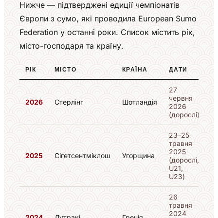
Нижче — підтверджені едиції чемпіонатів
Європи з сумо, які проводила European Sumo
Federation у останні роки. Список містить рік,
місто-господаря та країну.
РІК
МІСТО
КРАЇНА
ДАТИ
27
червня
2026
Стерлінг
Шотландія
2026
(дорослі)
23–25
травня
2025
2025
Сігетсентміклош
Угорщина
(дорослі,
U21,
U23)
26
травня
2024
2024
Лутракі
Греція