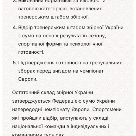
Виконання нормативів за віковою та
ваговою категорією, встановлених
тренерським штабом збірної.
Відбір тренерським штабом збірної України
з сумо на основі результатів сезону,
спортивної форми та психологічної
готовності.
Підтвердження готовності на тренувальних
зборах перед виїздом на чемпіонат
Європи.
Остаточний склад збірної України
затверджується Федерацією сумо України
напередодні чемпіонату Європи. Спортсмени,
які пройшли відбір, виступають у складі
національної команди в індивідуальних і
командному турнірах.