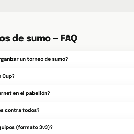
os de sumo — FAQ
organizar un torneo de sumo?
o Cup?
ernet en el pabellón?
os contra todos?
quipos (formato 3v3)?