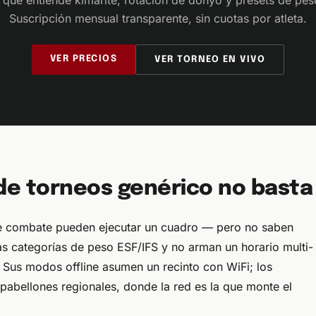
 que entiende kimarite, rotación de dohyō y presets de pes
Suscripción mensual transparente, sin cuotas por atleta.
VER PRECIOS
VER TORNEO EN VIVO
de torneos genérico no basta
de combate pueden ejecutar un cuadro — pero no saben
las categorías de peso ESF/IFS y no arman un horario multi-
Sus modos offline asumen un recinto con WiFi; los
abellones regionales, donde la red es la que monte el