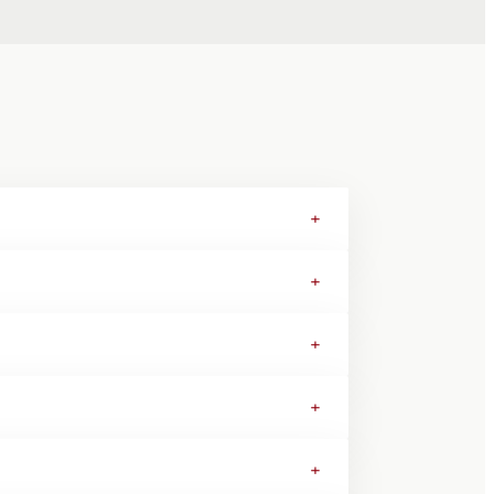
+
+
+
+
+