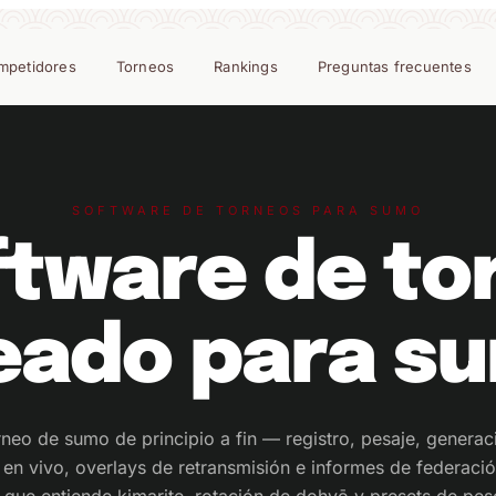
mpetidores
Torneos
Rankings
Preguntas frecuentes
SOFTWARE DE TORNEOS PARA SUMO
oftware de to
eado para s
neo de sumo de principio a fin — registro, pesaje, genera
 en vivo, overlays de retransmisión e informes de federaci