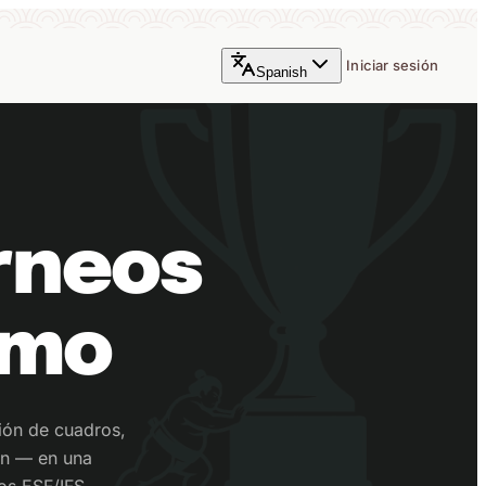
Iniciar sesión
Spanish
rneos
umo
ción de cuadros,
ón — en una