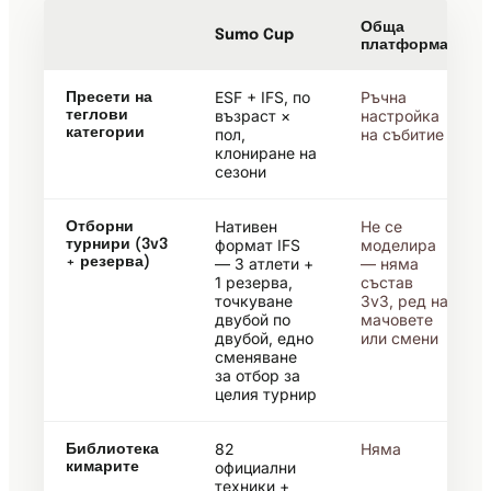
Обща
Sumo Cup
платформа
ESF + IFS, по
Ръчна
Пресети на
възраст ×
настройка
теглови
категории
пол,
на събитие
клониране на
сезони
Нативен
Не се
Отборни
формат IFS
моделира
турнири (3v3
+ резерва)
— 3 атлети +
— няма
1 резерва,
състав
точкуване
3v3, ред на
двубой по
мачовете
двубой, едно
или смени
сменяване
за отбор за
целия турнир
82
Няма
Библиотека
официални
кимарите
техники +