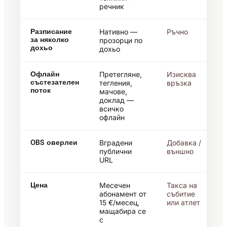
речник
Нативно —
Ръчно
Разписание
прозорци по
за няколко
дохьо
дохьо
Претегляне,
Изисква
Офлайн
тегления,
връзка
състезателен
поток
мачове,
доклад —
всичко
офлайн
Вградени
Добавка /
OBS оверлеи
публични
външно
URL
Месечен
Такса на
Цена
абонамент от
събитие
15 €/месец,
или атлет
мащабира се
с