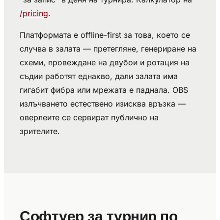
/pricing
.
Платформата е offline-first за това, което се
случва в залата — претегляне, генериране на
схеми, провеждане на двубои и ротация на
съдии работят еднакво, дали залата има
гигабит фибра или мрежата е паднала. OBS
излъчването естествено изисква връзка —
оверлеите се сервират публично на
зрителите.
Софтуер за турнир по