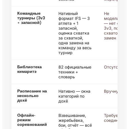
Нативный
Не
Командные
формат IFS — 3
моделирует
турниры (3v3
+ запасной)
атлета + 1
— нет соста
запасной,
3v3, порядк
оценка схватка
схваток или
за схваткой,
замен
одна замена на
команду за весь
турнир
82 официальные
Отсутствует
Библиотека
техники +
кимаритэ
словарь
Нативно — окна
Вручную
Расписание на
категорий по
несколько
дохё
дохё
Взвешивание,
Требуется
Офлайн-
жеребьёвка,
соединение
режим
соревнований
бои, отчёт — всё