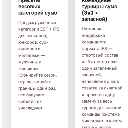
Пресеты
Командные
весовых
турниры сумо
категорий сумо
(3v3 +
запасной)
Предзагруженные
Нативная
категории ESF + IFS
поддержка
для сеньоров,
командного
юниоров, суб-
формата IFS —
юниоров и
стартовый состав
молодёжи —
из 3 атлетов плюс
мужчины и
один заявленный
женщины.
запасной,
Клонируйте сезон,
начисление очков
отредактируйте
схватка за схваткой
границы один раз,
и право на одну
все будущие
замену за весь
события их
турнир для каждой
унаследуют.
команды (система
фиксирует, в каком
матче и после