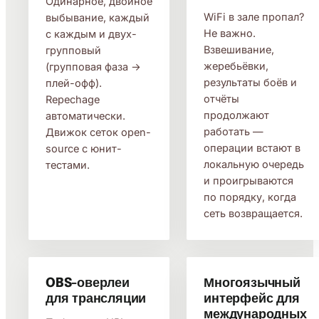
Одинарное, двойное
WiFi в зале пропал?
выбывание, каждый
Не важно.
с каждым и двух-
Взвешивание,
групповый
жеребьёвки,
(групповая фаза →
результаты боёв и
плей-офф).
отчёты
Repechage
продолжают
автоматически.
работать —
Движок сеток open-
операции встают в
source с юнит-
локальную очередь
тестами.
и проигрываются
по порядку, когда
сеть возвращается.
OBS-оверлеи
Многоязычный
для трансляции
интерфейс для
международных