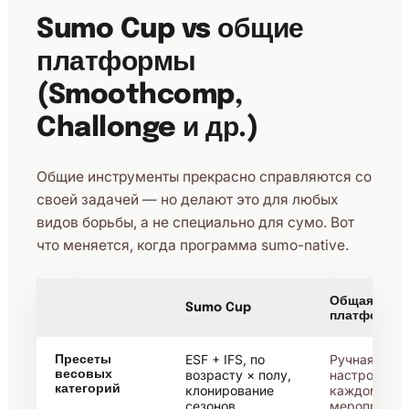
Sumo Cup vs общие
платформы
(Smoothcomp,
Challonge и др.)
Общие инструменты прекрасно справляются со
своей задачей — но делают это для любых
видов борьбы, а не специально для сумо. Вот
что меняется, когда программа sumo-native.
Общая
Sumo Cup
платформа
ESF + IFS, по
Ручная
Пресеты
возрасту × полу,
настройка н
весовых
категорий
клонирование
каждом
сезонов
мероприяти