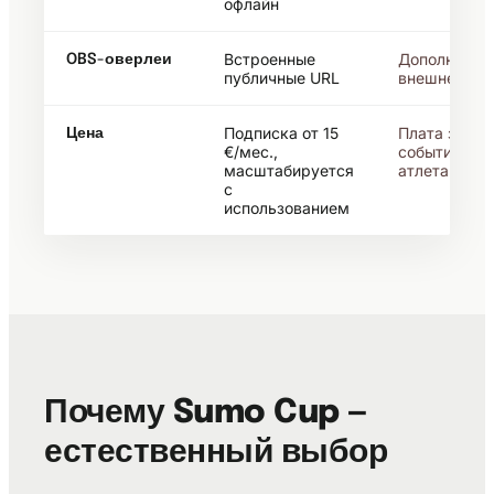
офлайн
Встроенные
Дополнение 
OBS-оверлеи
публичные URL
внешнее
Подписка от 15
Плата за
Цена
€/мес.,
событие или
масштабируется
атлета
с
использованием
Почему Sumo Cup —
естественный выбор